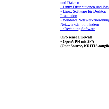
und Dateien
• Linux Distributionen und Bas
• Linux Software für Desktop-
Installation
• Windows Netzwerkzuordnun
Netzwerkstandort ändern
• eRechnung Software
OPNsense Firewall
• OpenVPN mit 2FA
(OpenSource, KRITIS-taugli
Proxmox Virtualisierung
(Dauerlizenz, KRITIS-tauglic
MailStore Certified Technica
• universelle, revisionssichere 
Archivierung