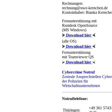
Rechnungen:
rechnung@uwe-kernchen.de
Kontoinhaber: Bianka Kernche
Fernunterstützung mit
Rustdesk OpenSource
(MS Windows)
⮚
Download hier
⮘
(alle OS)
⮚
Download hier
⮘
Fernunterstützung
mit Teamviewer QS
⮚
Download hier
⮘
Cybercrime Notruf
Zentrale Ansprechstellen Cybe
der Polizeien für
Wirtschaftsunternehmen
Notruftelefone:
+49 361 5743
Thüringen: