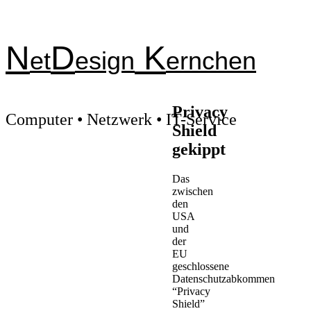
N
D
K
et
esign
ernchen
Privacy
Computer • Netzwerk • IT-Service
Shield
gekippt
Das
zwischen
den
USA
und
der
EU
geschlossene
Datenschutzabkommen
“Privacy
Shield”