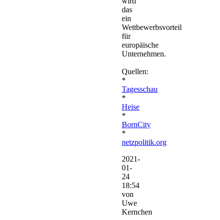
wird
das
ein
Wettbewerbsvorteil
für
europäische
Unternehmen.
Quellen:
*
Tagesschau
*
Heise
*
BornCity
*
netzpolitik.org
2021-
01-
24
18:54
von
Uwe
Kernchen