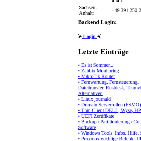
4545
Sachsen-
+49 391 250-
Anhalt:
Backend Login:
⮚
Login
⮘
Letzte Einträge
• Es ist Sommer...
• Zabbix Monitoring
• MikroTik Router
• Fernwartung, Fernsteuerung,
Dateitransfer, Rustdesk, Teamv
Alternativen
• Linux journald
• Domain Serverrollen (FSMO)
• Thin Client DELL, Wyse, HP
• UEFI Zertifikate
• Backup / Partitionierung / Co
Software
• Windows Tools, Infos, Hilfe,
• Proxmox wichtige Befehle, P