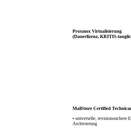
BARAMUNDI Partner
• Software-Management von Cli
Servern und mobilen Geräten
ESET Antivirus Partner
LANCOM Professional Techn
Firewalls
BLUECHIP Partner
Elovade Deutschland
(EBERTLANG) Partner
VEEAM Partner