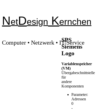
N
D
K
et
esign
ernchen
SPS
Computer • Netzwerk • IT-Service
Siemens
Logo
Variablenspeicher
(VM)
Übergabeschnittstelle
für
andere
Komponenten
Parameter:
Adressen
0
-