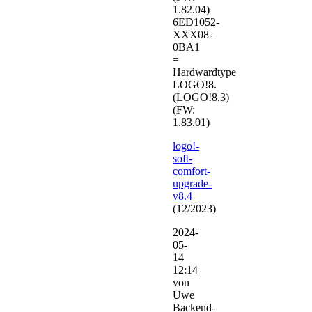
1.82.04)
6ED1052-
XXX08-
0BA1
=
Hardwardtype
LOGO!8.
(LOGO!8.3)
(FW:
1.83.01)
logo!-
soft-
comfort-
upgrade-
v8.4
(12/2023)
2024-
05-
14
12:14
von
Uwe
Backend-