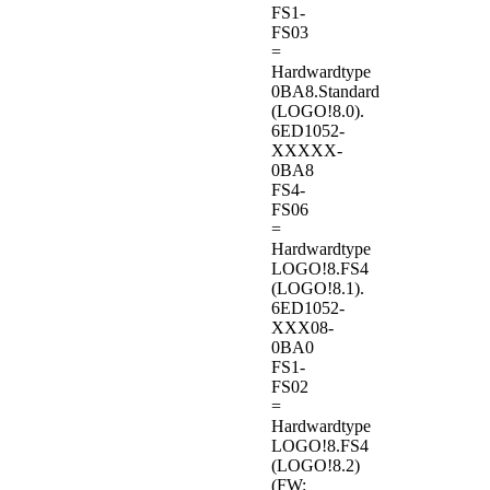
FS1-
FS03
=
Hardwardtype
0BA8.Standard
(LOGO!8.0).
6ED1052-
XXXXX-
0BA8
FS4-
FS06
=
Hardwardtype
LOGO!8.FS4
(LOGO!8.1).
6ED1052-
XXX08-
0BA0
FS1-
FS02
=
Hardwardtype
LOGO!8.FS4
(LOGO!8.2)
(FW: