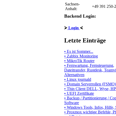
Sachsen-
+49 391 250-
Anhalt:
Backend Login:
⮚
Login
⮘
Letzte Einträge
• Es ist Sommer...
• Zabbix Monitoring
• MikroTik Router
• Fernwartung, Fernsteuerung,
Dateitransfer, Rustdesk, Teamv
Alternativen
• Linux journald
• Domain Serverrollen (FSMO)
• Thin Client DELL, Wyse, HP
• UEFI Zertifikate
• Backup / Partitionierung / Co
Software
• Windows Tools, Infos, Hilfe,
• Proxmox wichtige Befehle, P