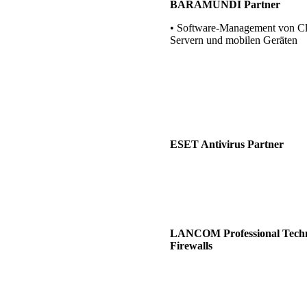
BARAMUNDI Partner
• Software-Management von Cli
Servern und mobilen Geräten
ESET Antivirus Partner
LANCOM Professional Techn
Firewalls
BLUECHIP Partner
Elovade Deutschland
(EBERTLANG) Partner
VEEAM Partner