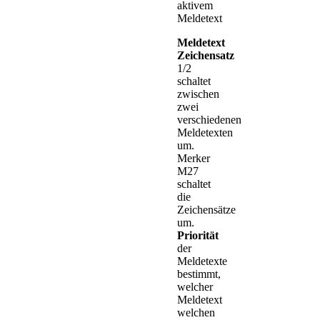
aktivem
Meldetext
Meldetext
Zeichensatz
1/2
schaltet
zwischen
zwei
verschiedenen
Meldetexten
um.
Merker
M27
schaltet
die
Zeichensätze
um.
Priorität
der
Meldetexte
bestimmt,
welcher
Meldetext
welchen