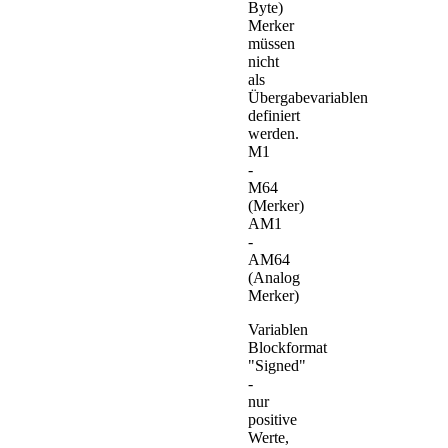
Byte)
Merker
müssen
nicht
als
Übergabevariablen
definiert
werden.
M1
-
M64
(Merker)
AM1
-
AM64
(Analog
Merker)
Variablen
Blockformat
"Signed"
-
nur
positive
Werte,