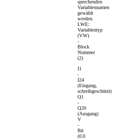
sprechenden
Variablennamen
gewählt
werden.
LWE:
Variablentyp
(VW)
-
Block
Nummer
(2)
I1
-
I24
(Eingang,
schreibgeschützt)
Q1
-
Q20
(Ausgang)
V
-
Bit
(0.0