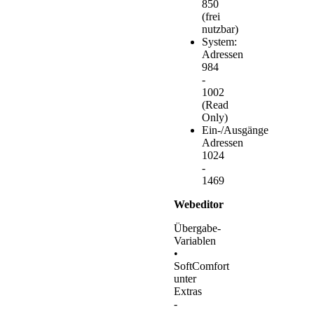
850
(frei
nutzbar)
System:
Adressen
984
-
1002
(Read
Only)
Ein-/Ausgänge
Adressen
1024
-
1469
Webeditor
Übergabe-
Variablen
•
SoftComfort
unter
Extras
-