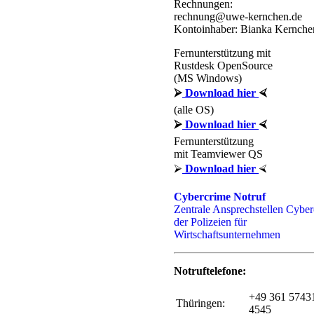
Rechnungen:
rechnung@uwe-kernchen.de
Kontoinhaber: Bianka Kernche
Fernunterstützung mit
Rustdesk OpenSource
(MS Windows)
⮚
Download hier
⮘
(alle OS)
⮚
Download hier
⮘
Fernunterstützung
mit Teamviewer QS
⮚
Download hier
⮘
Cybercrime Notruf
Zentrale Ansprechstellen Cybe
der Polizeien für
Wirtschaftsunternehmen
Notruftelefone:
+49 361 5743
Thüringen:
4545