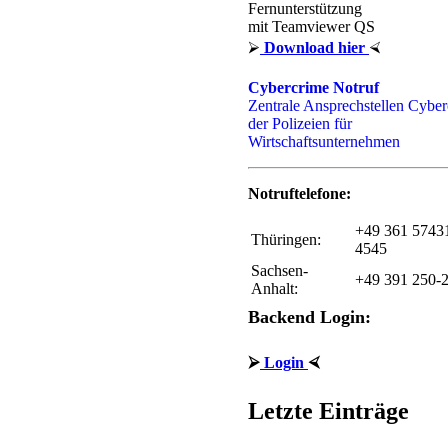
Notruftelefone:
+49 361 5743
Thüringen:
4545
Sachsen-
+49 391 250-
Anhalt:
Backend Login:
⮚
Login
⮘
Letzte Einträge
• Es ist Sommer...
• Zabbix Monitoring
• MikroTik Router
• Fernwartung, Fernsteuerung,
Dateitransfer, Rustdesk, Teamv
Alternativen
• Linux journald
• Domain Serverrollen (FSMO)
• Thin Client DELL, Wyse, HP