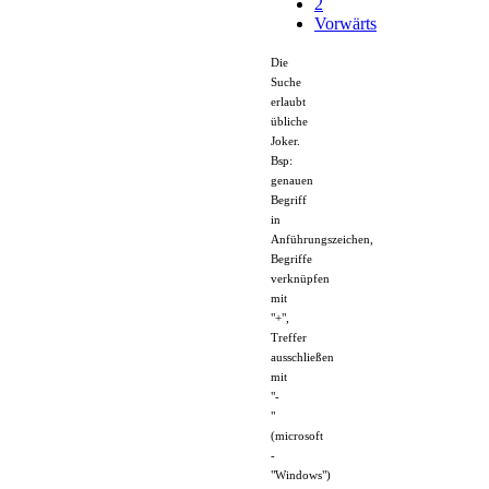
genauen
Begriff
in
Anführungszeichen,
Begriffe
verknüpfen
mit
"+",
Treffer
ausschließen
mit
"-
"
(microsoft
-
"Windows")
Aktuelle
Beiträge
PHP
Ticketsystem