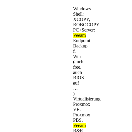
Windows
Shell:
XCOPY,
ROBOCOPY
PC+Server:
Veeam
Endpoint
Backup
f.
Win
(auch
free,
auch
BIOS
auf
…
)
Virtualisierung
Proxmox
VE:
Proxmox
PBS,
Veeam
B&R