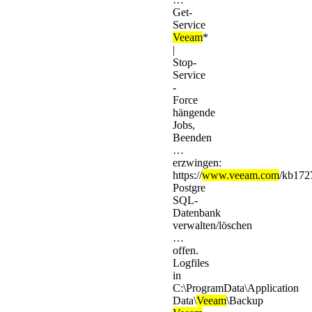
Get-
Service
Veeam
*
|
Stop-
Service
-
Force
hängende
Jobs,
Beenden
…
erzwingen:
https://
www.veeam.com
/kb172
Postgre
SQL-
Datenbank
verwalten/löschen
…
offen.
Logfiles
in
C:\ProgramData\Application
Data\
Veeam
\Backup