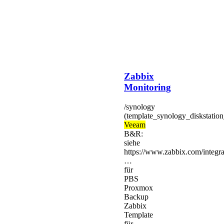
Monitoring
/synology
(template_synology_diskstatio
Veeam
B&R:
siehe
https://www.zabbix.com/integra
…
für
PBS
Proxmox
Backup
Zabbix
Template
für
Veeam
Backup
per
API
(nicht
Community
Edition)
2026-