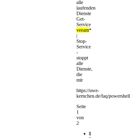
-
stoppt
alle
Dienste,
die
mit
https://uwe-
kernchen.de/faq/powershell
Seite
1
von
2
1
2
Vorwärts
Die
Suche
erlaubt
übliche
Joker.
Bsp: